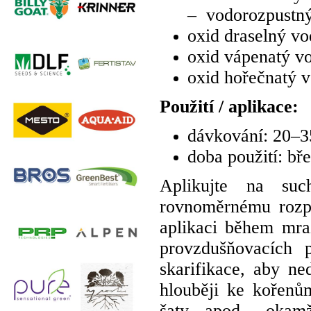
– vodorozpustný
oxid draselný v
oxid vápenatý v
oxid hořečnatý 
Použití / aplikace:
dávkování: 20–3
doba použití: bř
Aplikujte na suc
rovnoměrnému rozpt
aplikaci během mra
provzdušňovacích p
skarifikace, aby ne
hlouběji ke kořen
šaty apod., okam