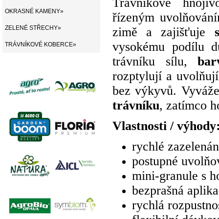
Trávníkové hnoj
OKRASNÉ KAMENY»
řízeným uvolňování
ZELENÉ STŘECHY»
zimě a zajišťuje
vysokému podílu du
TRÁVNÍKOVÉ KOBERCE»
trávníku sílu,
bar
rozptylují a uvolňuj
bez výkyvů. Vyváže
trávníku
, zatímco h
Vlastnosti / výhody
rychlé zazelenání
postupné uvolňov
mini-granule s 
bezprašná aplika
rychlá rozpustno