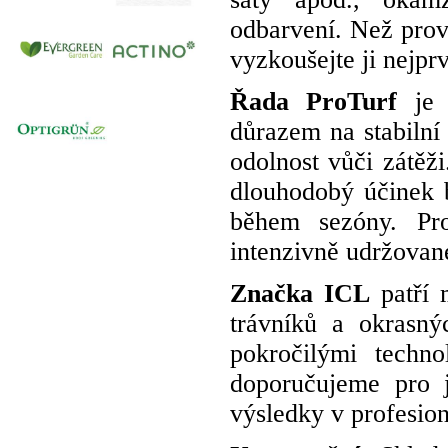
odbarvení. Než prov
vyzkoušejte ji nejp
Řada
ProTurf
je n
důrazem na stabilní
odolnost vůči zátěži
dlouhodobý účinek 
během sezóny. Pro
intenzivně udržované
Značka
ICL
patří m
trávníků a okrasný
pokročilými techno
doporučujeme pro j
výsledky v profesion