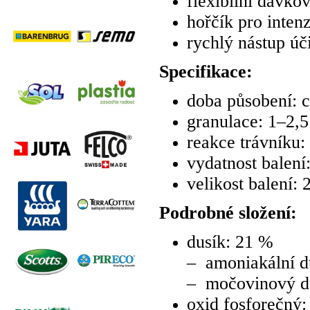
flexibilní dávkov
hořčík pro intenz
rychlý nástup úč
Specifikace:
doba působení: 
granulace: 1–2,
reakce trávníku:
vydatnost balen
velikost balení: 
Podrobné složení:
dusík: 21 %
– amoniakální d
– močovinový du
oxid fosforečný: