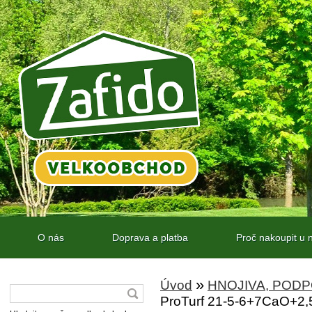
O nás
Doprava a platba
Proč nakoupit u 
»
Úvod
HNOJIVA, POD
ProTurf 21-5-6+7CaO+2,5