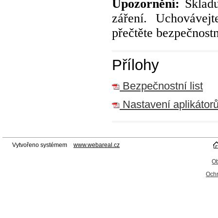
Upozornění:
Sklad
záření. Uchovávej
přečtěte bezpečnost
Přílohy
Bezpečnostní list
Nastavení aplikátor
Vytvořeno systémem
www.webareal.cz
O
Ochr