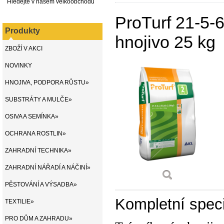
Hledejte v našem velkoobchodu
ProTurf 21-5
Produkty
hnojivo 25 kg
ZBOŽÍ V AKCI
NOVINKY
HNOJIVA, PODPORA RŮSTU»
SUBSTRÁTY A MULČE»
OSIVA A SEMÍNKA»
OCHRANA ROSTLIN»
ZAHRADNÍ TECHNIKA»
ZAHRADNÍ NÁŘADÍ A NÁČINÍ»
PĚSTOVÁNÍ A VÝSADBA»
Kompletní speci
TEXTILIE»
PRO DŮM A ZAHRADU»