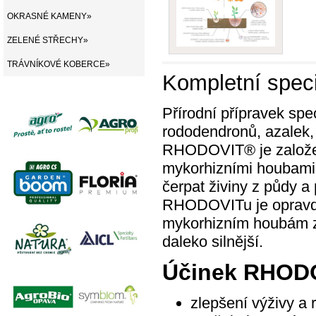
OKRASNÉ KAMENY»
ZELENÉ STŘECHY»
TRÁVNÍKOVÉ KOBERCE»
Kompletní speci
Přírodní přípravek spec
rododendronů, azalek, 
RHODOVIT® je založen
mykorhizními houbami, 
čerpat živiny z půdy a 
RHODOVITu je opravdu
mykorhizním houbám ze
daleko silnější.
Účinek RHOD
zlepšení výživy a r