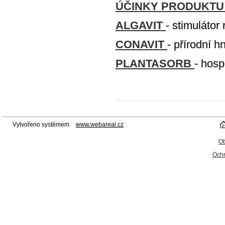
ÚČINKY PRODUKTU
ALGAVIT
- stimulátor 
CONAVIT
- přírodní h
PLANTASORB
- hos
Vytvořeno systémem
www.webareal.cz
O
Ochr