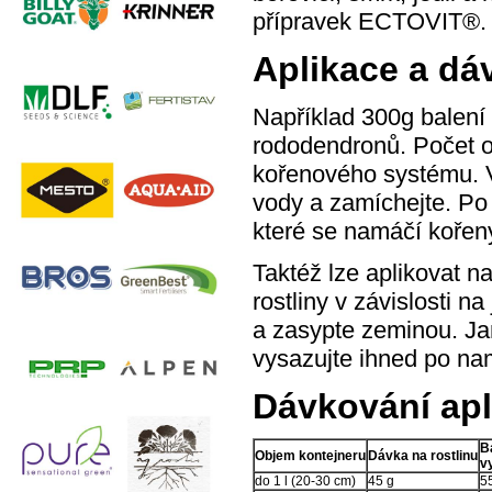
přípravek ECTOVIT®.
Aplikace a dá
Například 300g balení 
rododendronů. Počet oš
kořenového systému. 
vody a zamíchejte. Po
které se namáčí kořen
Taktéž lze aplikovat na
rostliny v závislosti n
a zasypte zeminou. Ja
vysazujte ihned po nam
Dávkování ap
B
Objem kontejneru
Dávka na rostlinu
v
do 1 l (20-30 cm)
45 g
55