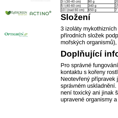
3 l (30-40 cm)
90 g
20
5 l (40-60 cm)
340 g
15
10 l (nad 60 cm)
650 g
7 
Složení
3 izoláty mykothizních
přírodních složek podp
mořských organismů), b
Doplňující in
Pro správné fungování
kontaktu s kořeny rost
Neotevřený přípravek j
správném uskladnění. 
není toxický ani jinak 
upravené organismy a 