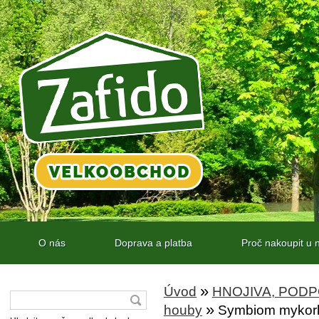
O nás
Doprava a platba
Proč nakoupit u 
»
Úvod
HNOJIVA, POD
»
houby
Symbiom mykorh