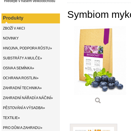
Hledejte v našem velkoobchodu
Symbiom mykor
Produkty
ZBOŽÍ V AKCI
NOVINKY
HNOJIVA, PODPORA RŮSTU»
SUBSTRÁTY A MULČE»
OSIVA A SEMÍNKA»
OCHRANA ROSTLIN»
ZAHRADNÍ TECHNIKA»
ZAHRADNÍ NÁŘADÍ A NÁČINÍ»
PĚSTOVÁNÍ A VÝSADBA»
TEXTILIE»
PRO DŮM A ZAHRADU»