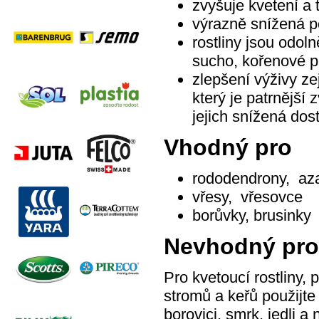
zvyšuje kvetení a 
výrazně snížená po
rostliny jsou odol
sucho, kořenové p
zlepšení výživy z
který je patrnější
jejich snížená dos
Vhodný pro
rododendrony, az
vřesy, vřesovce
borůvky, brusinky
Nevhodný pro
Pro kvetoucí rostliny,
stromů a keřů použijte
borovici, smrk, jedli a 