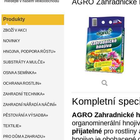
AGRO Zahradnické h
Hledejte v našem velkoobchodu
Produkty
ZBOŽÍ V AKCI
NOVINKY
HNOJIVA, PODPORA RŮSTU»
SUBSTRÁTY A MULČE»
OSIVA A SEMÍNKA»
OCHRANA ROSTLIN»
ZAHRADNÍ TECHNIKA»
Kompletní speci
ZAHRADNÍ NÁŘADÍ A NÁČINÍ»
AGRO Zahradnické h
PĚSTOVÁNÍ A VÝSADBA»
organominerální hnoji
TEXTILIE»
přijatelné
pro rostliny
PRO DŮM A ZAHRADU»
hnojivo je obohacené