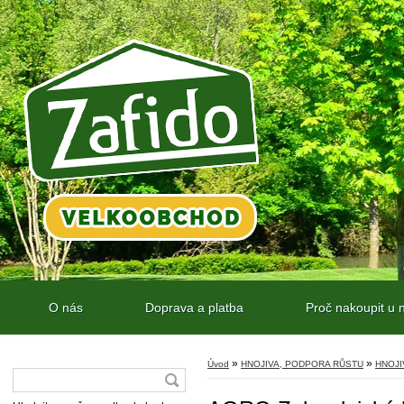
O nás
Doprava a platba
Proč nakoupit u 
»
»
Úvod
HNOJIVA, PODPORA RŮSTU
HNOJI