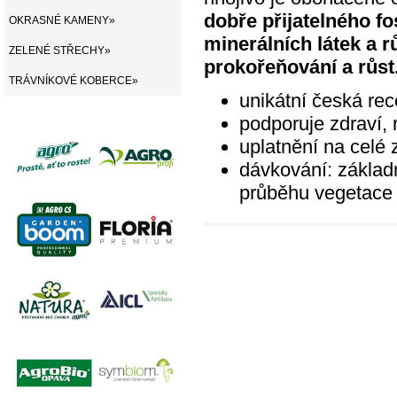
dobře přijatelného fo
OKRASNÉ KAMENY»
minerálních látek a r
ZELENÉ STŘECHY»
prokořeňování a růst
TRÁVNÍKOVÉ KOBERCE»
unikátní česká rec
podporuje zdraví, 
uplatnění na celé 
dávkování: základn
průběhu vegetace 1