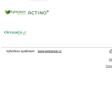
Vytvořeno systémem
www.webareal.cz
O
Ochr