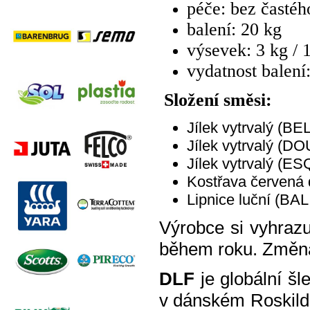
péče: bez častéh
balení: 20 kg
výsevek:
3 kg / 
vydatnost balení
Složení směsi:
Jílek vytrvalý (B
Jílek vytrvalý (D
Jílek vytrvalý (E
Kostřava červená
Lipnice luční (BA
Výrobce si vyhraz
během roku. Změna
DLF
je globální šl
v dánském Roskilde