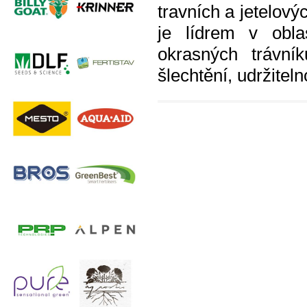
travních a jetelov
je lídrem v oblas
okrasných trávní
šlechtění, udržiteln