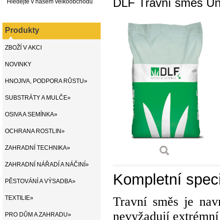
DLF Travní směs Uni
Hledejte v našem velkoobchodu
Produkty
ZBOŽÍ V AKCI
NOVINKY
HNOJIVA, PODPORA RŮSTU»
SUBSTRÁTY A MULČE»
OSIVA A SEMÍNKA»
OCHRANA ROSTLIN»
ZAHRADNÍ TECHNIKA»
ZAHRADNÍ NÁŘADÍ A NÁČINÍ»
Kompletní speci
PĚSTOVÁNÍ A VÝSADBA»
TEXTILIE»
Travní směs je navr
nevyžadují extrémní 
PRO DŮM A ZAHRADU»