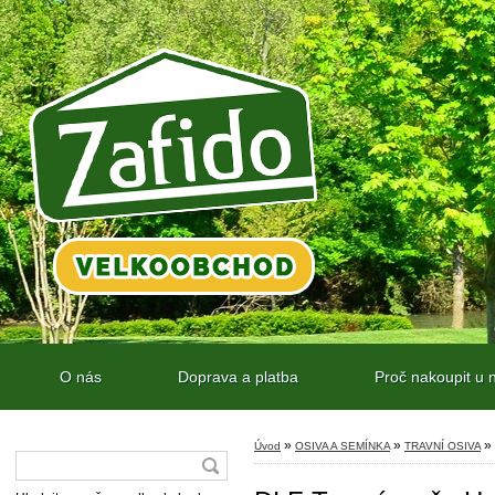
O nás
Doprava a platba
Proč nakoupit u 
»
»
»
Úvod
OSIVA A SEMÍNKA
TRAVNÍ OSIVA