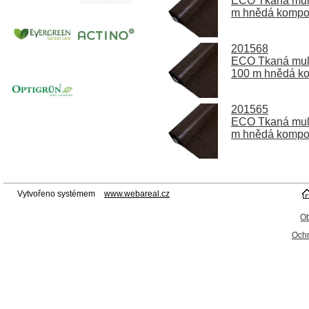
ECO Tkaná mulčo
m hnědá kompos
201568
ECO Tkaná mulčo
100 m hnědá ko
201565
ECO Tkaná mulčo
m hnědá kompos
Vytvořeno systémem
www.webareal.cz
O
Ochr