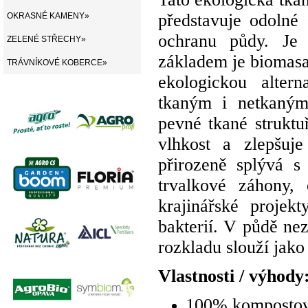
představuje odolné
OKRASNÉ KAMENY»
ochranu půdy. Je
ZELENÉ STŘECHY»
základem je biomasa:
TRÁVNÍKOVÉ KOBERCE»
ekologickou alter
tkaným i netkaným 
pevné tkané struktuř
vlhkost a zlepšuj
přirozeně splývá s
trvalkové záhony, 
krajinářské projek
bakterií. V půdě n
rozkladu slouží jako
Vlastnosti / výhody
100% kompostova