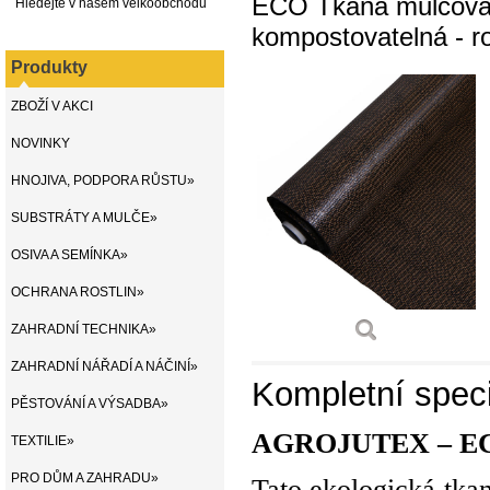
ECO Tkaná mulčovací
Hledejte v našem velkoobchodu
kompostovatelná - r
Produkty
ZBOŽÍ V AKCI
NOVINKY
HNOJIVA, PODPORA RŮSTU»
SUBSTRÁTY A MULČE»
OSIVA A SEMÍNKA»
OCHRANA ROSTLIN»
ZAHRADNÍ TECHNIKA»
ZAHRADNÍ NÁŘADÍ A NÁČINÍ»
Kompletní speci
PĚSTOVÁNÍ A VÝSADBA»
AGROJUTEX – ECO s
TEXTILIE»
PRO DŮM A ZAHRADU»
Tato ekologická tkan