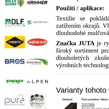
Použití / aplikace:
Textilie se poklá
zatížením okrajů. V
dlouhodobé mulčován
Značka JUTA
je ry
široký sortiment pr
dlouholetých zkuš
výrobních technologi
Varianty tohoto
Obrázek:
Číslo produktu / Název 
201566