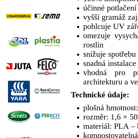
účinné potlačení
vyšší gramáž zaji
pohlcuje UV zář
omezuje vysychá
rostlin
snižuje spotřebu
snadná instalace
vhodná pro pr
architekturu a v
Technické údaje:
plošná hmotnost
rozměr: 1,6 × 5
materiál: PLA – 
kompostovatelná