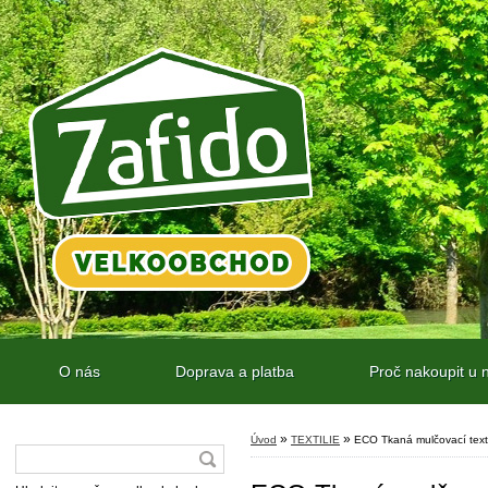
O nás
Doprava a platba
Proč nakoupit u 
»
»
Úvod
TEXTILIE
ECO Tkaná mulčovací texti