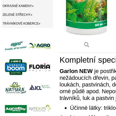
OKRASNÉ KAMENY»
ZELENÉ STŘECHY»
TRÁVNÍKOVÉ KOBERCE»
Kompletní speci
Garlon NEW
je postři
nežádoucích dřevin, p
loukách, pastvinách, 
orné půdě apod. Nepoš
trávníků, luk a pastvi
Účinné látky: trikl