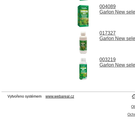
004089
Garlon New selek
017327
Garlon New selek
003219
Garlon New selek
Vytvořeno systémem
www.webareal.cz
O
Ochr