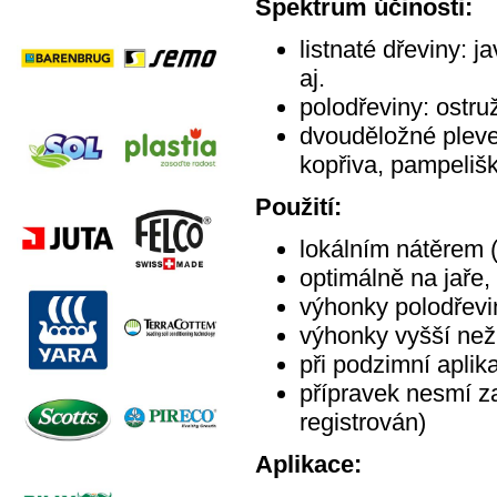
Spektrum účinosti:
listnaté dřeviny: j
aj.
polodřeviny: ostru
dvouděložné plevel
kopřiva, pampeliška
Použití:
lokálním nátěrem 
optimálně na jaře,
výhonky polodřevin
výhonky vyšší než 
při podzimní aplika
přípravek nesmí za
registrován)
Aplikace: