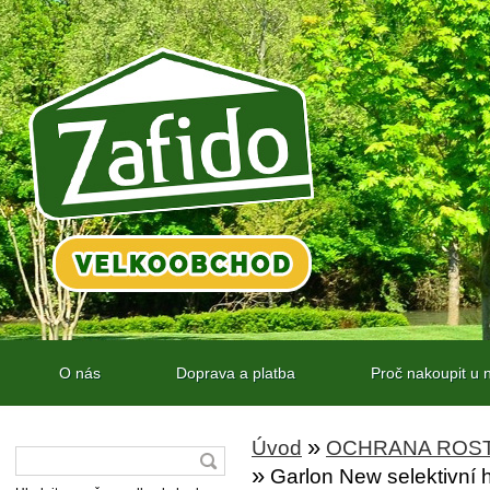
O nás
Doprava a platba
Proč nakoupit u 
»
Úvod
OCHRANA ROST
»
Garlon New selektivní 