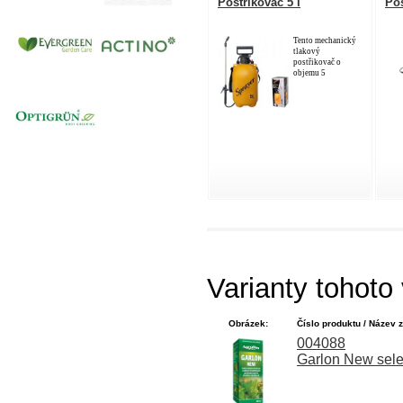
Postřikovač 5 l
Pos
Tento mechanický
tlakový
postřikovač o
objemu 5
Varianty tohoto
Obrázek:
Číslo produktu / Název z
004088
Garlon New selek