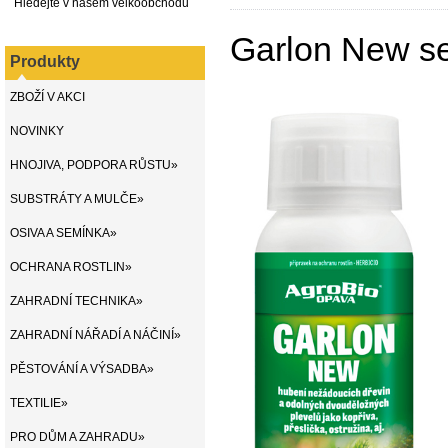
Hledejte v našem velkoobchodu
Garlon New sel
Produkty
ZBOŽÍ V AKCI
NOVINKY
HNOJIVA, PODPORA RŮSTU»
SUBSTRÁTY A MULČE»
OSIVA A SEMÍNKA»
OCHRANA ROSTLIN»
ZAHRADNÍ TECHNIKA»
ZAHRADNÍ NÁŘADÍ A NÁČINÍ»
PĚSTOVÁNÍ A VÝSADBA»
TEXTILIE»
PRO DŮM A ZAHRADU»