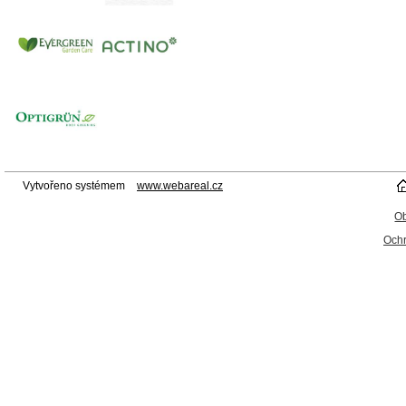
Vytvořeno systémem
www.webareal.cz
O
Ochr