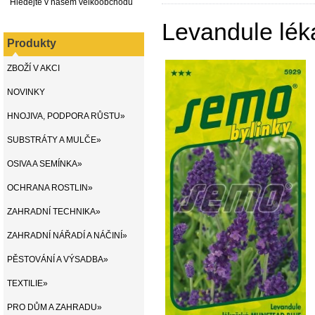
Hledejte v našem velkoobchodu
Levandule lék
Produkty
ZBOŽÍ V AKCI
NOVINKY
HNOJIVA, PODPORA RŮSTU»
SUBSTRÁTY A MULČE»
OSIVA A SEMÍNKA»
OCHRANA ROSTLIN»
ZAHRADNÍ TECHNIKA»
ZAHRADNÍ NÁŘADÍ A NÁČINÍ»
PĚSTOVÁNÍ A VÝSADBA»
TEXTILIE»
PRO DŮM A ZAHRADU»