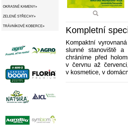
OKRASNÉ KAMENY»
ZELENÉ STŘECHY»
TRÁVNÍKOVÉ KOBERCE»
Kompletní speci
Kompaktní vyrovnaná
slunné stanoviště a
chráníme před holomr
v červnu až červenci
v kosmetice, v domácn