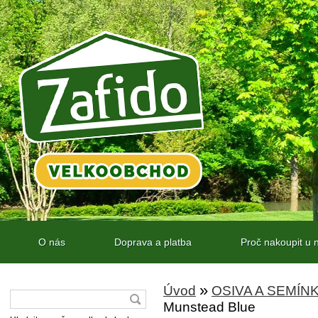
O nás
Doprava a platba
Proč nakoupit u 
»
Úvod
OSIVA A SEMÍN
Munstead Blue