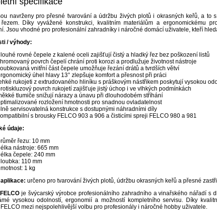
etní specifikace
sou navrženy pro přesné tvarování a údržbu živých plotů i okrasných keřů, a to
řezem. Díky vyvážené konstrukci, kvalitním materiálům a ergonomickému prov
í. Jsou vhodné pro profesionální zahradníky i náročné domácí uživatele, kteří hledaj
ti / výhody:
louhé rovné čepele z kalené oceli zajišťují čistý a hladký řez bez poškození listů
hromovaný povrch čepelí chrání proti korozi a prodlužuje životnost nástroje
oubkovaná vnitřní část čepele umožňuje řezání drátů a tvrdších větví
rgonomický úhel hlavy 13° zlepšuje komfort a přesnost při práci
ehké rukojeti z extrudovaného hliníku s práškovým nástřikem poskytují vysokou od
rotiskluzový povrch rukojetí zajišťuje jistý úchop i ve vlhkých podmínkách
ěkké tlumiče snižují nárazy a únavu při dlouhodobém stříhání
ptimalizované rozložení hmotnosti pro snadnou ovladatelnost
lně servisovatelná konstrukce s dostupnými náhradními díly
ompatibilní s brousky FELCO 903 a 906 a čisticími spreji FELCO 980 a 981
ké údaje:
průměr řezu: 10 mm
élka nástroje: 665 mm
élka čepele: 240 mm
hloubka: 110 mm
motnost: 1 kg
/ aplikace:
určeno pro tvarování živých plotů, údržbu okrasných keřů a přesné zast
 FELCO
je švýcarský výrobce profesionálního zahradního a vinařského nářadí s dl
ámé vysokou odolností, ergonomií a možností kompletního servisu. Díky kvalit
 FELCO mezi nejspolehlivější volbu pro profesionály i náročné hobby uživatele.