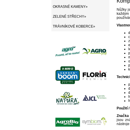
Kompl
OKRASNÉ KAMENY»
Nůžky j
každým 
ZELENÉ STŘECHY»
používán
Vlastnos
TRÁVNÍKOVÉ KOBERCE»
d
c
z
e
l
p
m
o
p
k
Technic
d
d
h
Použití 
Značka
jsou zn
nástroje