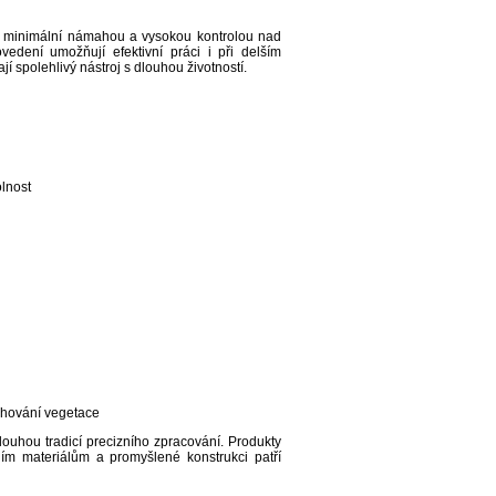
 s minimální námahou a vysokou kontrolou nad
edení umožňují efektivní práci i při delším
í spolehlivý nástroj s dlouhou životností.
olnost
řihování vegetace
ouhou tradicí precizního zpracování. Produkty
ním materiálům a promyšlené konstrukci patří