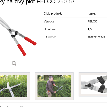
ky na živý plot FELCO 250-57
Číslo produktu:
F25057
Výrobce:
FELCO
Hmotnost:
1,5
EAN kód:
783929102245