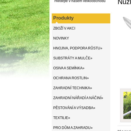
Nůž
Hledejte v našem velkoobchodu
Produkty
ZBOŽÍ V AKCI
NOVINKY
HNOJIVA, PODPORA RŮSTU»
SUBSTRÁTY A MULČE»
OSIVA A SEMÍNKA»
OCHRANA ROSTLIN»
ZAHRADNÍ TECHNIKA»
ZAHRADNÍ NÁŘADÍ A NÁČINÍ»
PĚSTOVÁNÍ A VÝSADBA»
TEXTILIE»
PRO DŮM A ZAHRADU»