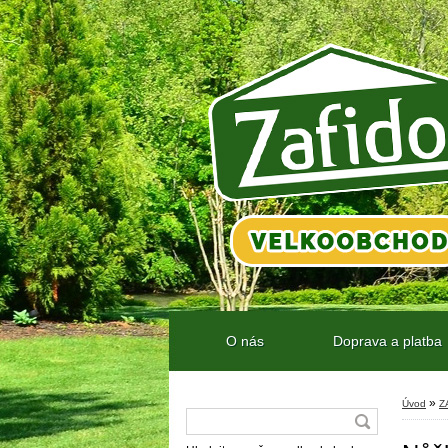
O nás
Doprava a platba
»
Úvod
Z