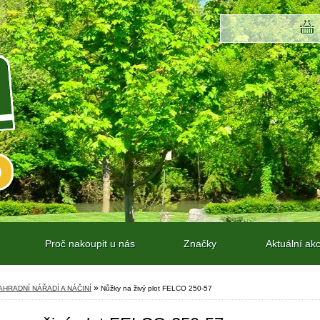
Proč nakoupit u nás
Značky
Aktuální ak
»
AHRADNÍ NÁŘADÍ A NÁČINÍ
Nůžky na živý plot FELCO 250-57