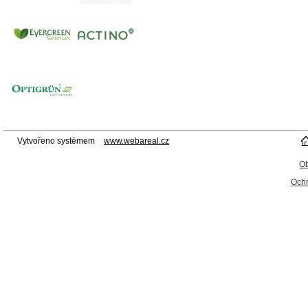
Vytvořeno systémem
www.webareal.cz
O
Ochr