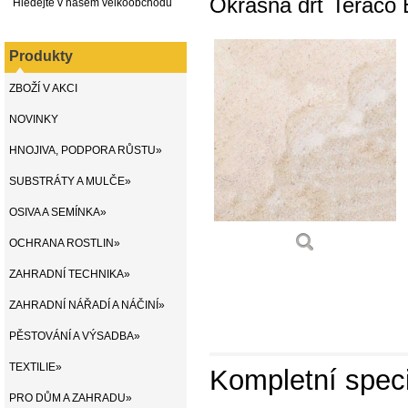
Okrasná drť Teraco 
Hledejte v našem velkoobchodu
Produkty
ZBOŽÍ V AKCI
NOVINKY
HNOJIVA, PODPORA RŮSTU»
SUBSTRÁTY A MULČE»
OSIVA A SEMÍNKA»
OCHRANA ROSTLIN»
ZAHRADNÍ TECHNIKA»
ZAHRADNÍ NÁŘADÍ A NÁČINÍ»
PĚSTOVÁNÍ A VÝSADBA»
TEXTILIE»
Kompletní speci
PRO DŮM A ZAHRADU»