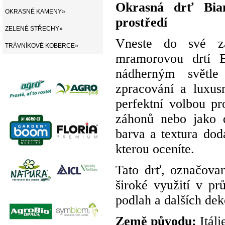
Okrasná drť Bian
OKRASNÉ KAMENY»
prostředí
ZELENÉ STŘECHY»
Vneste do své za
TRÁVNÍKOVÉ KOBERCE»
mramorovou drtí B
nádherným světl
zpracování a luxus
perfektní volbou pr
záhonů nebo jako d
barva a textura dod
kterou oceníte.
Tato drť, označovan
široké využití v pr
podlah a dalších dek
Země původu:
Itáli