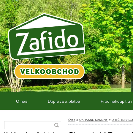
O nás
Doprava a platba
Proč nakoupit u 
»
»
Úvod
OKRASNÉ KAMENY
DRTĚ TERACO