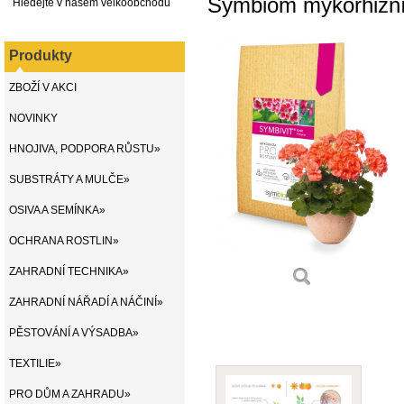
Symbiom mykorhizní
Hledejte v našem velkoobchodu
Produkty
ZBOŽÍ V AKCI
NOVINKY
HNOJIVA, PODPORA RŮSTU»
SUBSTRÁTY A MULČE»
OSIVA A SEMÍNKA»
OCHRANA ROSTLIN»
ZAHRADNÍ TECHNIKA»
ZAHRADNÍ NÁŘADÍ A NÁČINÍ»
PĚSTOVÁNÍ A VÝSADBA»
TEXTILIE»
PRO DŮM A ZAHRADU»