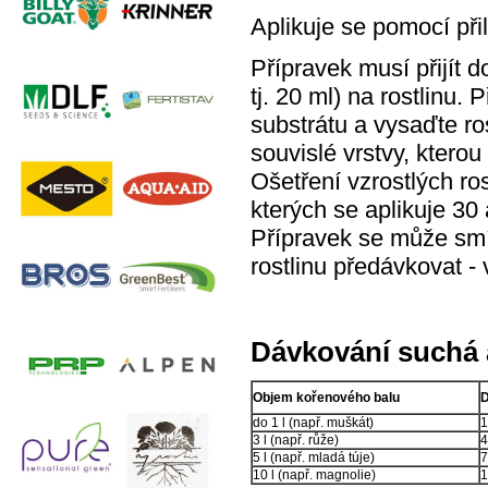
Aplikuje se pomocí př
Přípravek musí přijít d
tj. 20 ml) na rostlinu
substrátu a vysaďte ros
souvislé vrstvy, ktero
Ošetření vzrostlých ros
kterých se aplikuje 30 
Přípravek se může sm
rostlinu předávkovat - 
Dávkování suchá 
Objem kořenového balu
D
do 1 l (např. muškát)
1
3 l (např. růže)
4
5 l (např. mladá túje)
7
10 l (např. magnolie)
1