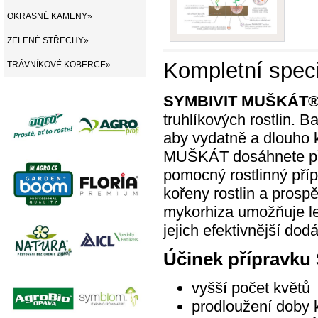
OKRASNÉ KAMENY»
ZELENÉ STŘECHY»
Kompletní speci
TRÁVNÍKOVÉ KOBERCE»
SYMBIVIT MUŠKÁT
truhlíkových rostlin. B
aby vydatně a dlouho 
MUŠKÁT dosáhnete pří
pomocný rostlinný pří
kořeny rostlin a pros
mykorhiza umožňuje lep
jejich efektivnější dod
Účinek přípravk
vyšší počet květů
prodloužení doby 