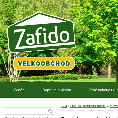
O nás
Doprava a platba
Proč nakoupit u 
»
»
Úvod
HNOJIVA, PODPORA RŮSTU
RŮST 