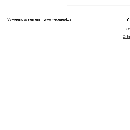
Vytvořeno systémem
www.webareal.cz
O
Ochr