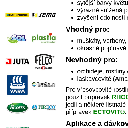
sytější barvy květů
výrazně snížená po
zvýšení odolnosti r
Vhodný pro:
muškáty, verbeny, p
okrasné popínavé r
Nevhodný pro:
orchideje, rostlin
laskavcovité (Ama
Pro vřesovcovité rostl
použít přípravek
RHO
jedli a některé listnaté
přípravek
ECTOVIT®
.
Aplikace a dávkov