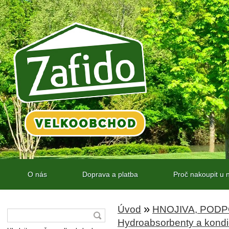
O nás
Doprava a platba
Proč nakoupit u 
»
Úvod
HNOJIVA, POD
Hydroabsorbenty a kondi