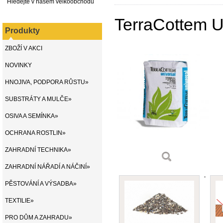
Hledejte v našem velkoobchodu
TerraCottem U
Produkty
ZBOŽÍ V AKCI
NOVINKY
HNOJIVA, PODPORA RŮSTU»
SUBSTRÁTY A MULČE»
OSIVA A SEMÍNKA»
OCHRANA ROSTLIN»
ZAHRADNÍ TECHNIKA»
ZAHRADNÍ NÁŘADÍ A NÁČINÍ»
PĚSTOVÁNÍ A VÝSADBA»
TEXTILIE»
PRO DŮM A ZAHRADU»