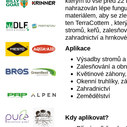
kterým to vše před 22 
nahrazován lépe fungu
materiálem, aby se zlepš
ten TerraCottem , kter
stromů, keřů, zalesňov
zahradnictví a hrnkové
Aplikace
Výsadby stromů a
Zalesňování a ob
Květinové záhony, 
Okenní truhlíky, z
Zahradnictví
Zemědělství
Kdy aplikovat?