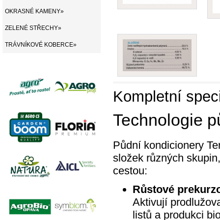
OKRASNÉ KAMENY»
ZELENÉ STŘECHY»
TRÁVNÍKOVÉ KOBERCE»
Kompletní speci
Technologie p
Půdní kondicionery Te
složek různých skupin,
cestou:
Růstové prekurz
Aktivují prodlužov
listů a produkci b