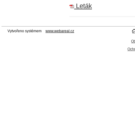
Leták
Vytvořeno systémem
www.webareal.cz
O
Ochr