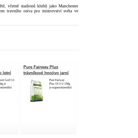
ětě, včetně stadionů klubů jako Manchester
m travního osiva pro mistrovství světa ve
Pure Fairway Plus
 letní
trávníkové hnojivo jarní
25 kg
port Golf 12-
Pure Fairway
Mg je
Plus 19-3-5+2Mg
minerální
je organominerální