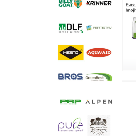
Pure
hnoji