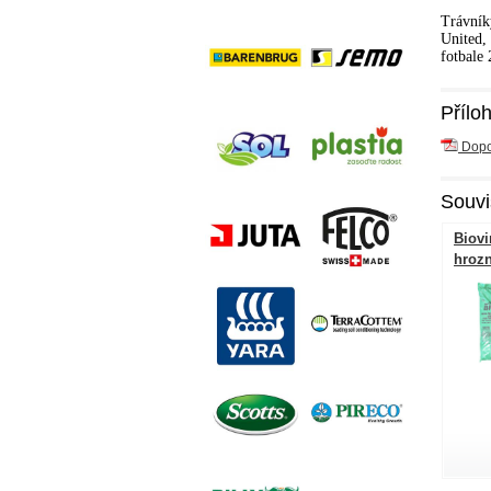
Trávník
United,
fotbale
Přílo
Dopor
Souvi
Biovi
hroz