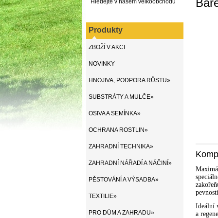
Bar
Hledejte v našem velkoobchodu
Produkty
ZBOŽÍ V AKCI
NOVINKY
HNOJIVA, PODPORA RŮSTU»
SUBSTRÁTY A MULČE»
OSIVA A SEMÍNKA»
OCHRANA ROSTLIN»
ZAHRADNÍ TECHNIKA»
Kompl
ZAHRADNÍ NÁŘADÍ A NÁČINÍ»
Maximál
speciál
PĚSTOVÁNÍ A VÝSADBA»
zakořeň
pevnost
TEXTILIE»
Ideální
PRO DŮM A ZAHRADU»
a regene