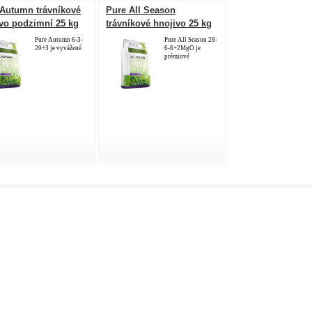
 Autumn trávníkové
Pure All Season
vo podzimní 25 kg
trávníkové hnojivo 25 kg
Pure Autumn 6-3-
Pure All Season 28-
20+3 je vyvážené
6-6+2MgO je
prémiové