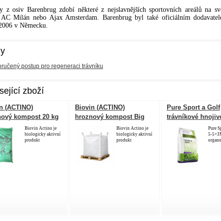
y z osiv Barenbrug zdobí některé z nejslavnějších sportovních areálů na sv
 AC Milán nebo Ajax Amsterdam. Barenbrug byl také oficiálním dodavatele
 2006 v Německu.
hy
učený postup pro regeneraci trávníku
sející zboží
n (ACTINO)
Biovin (ACTINO)
Pure Sport a Golf
nový kompost 20 kg
hroznový kompost Big
trávníkové hnojivo
Bag 750 kg
25 kg
Biovin Actino je
Biovin Actino je
Pure S
biologicky aktivní
biologicky aktivní
5-5+3
produkt
produkt
organo