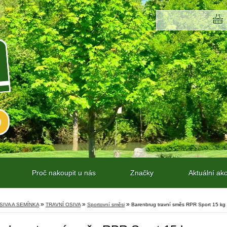
Proč nakoupit u nás
Značky
Aktuální ak
»
»
»
SIVA A SEMÍNKA
TRAVNÍ OSIVA
Sportovní směsi
Barenbrug travní směs RPR Sport 15 kg