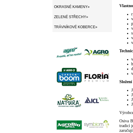
Vlastno
OKRASNÉ KAMENY»
r
ZELENÉ STŘECHY»
p
TRÁVNÍKOVÉ KOBERCE»
v
v
v
Technic
v
v
Složení
Výrobce
Osiva B
tradicí 
zaručují