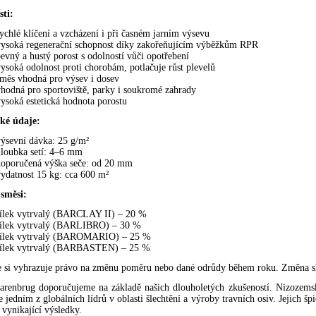
sti:
ychlé klíčení a vzcházení i při časném jarním výsevu
vysoká regenerační schopnost díky zakořeňujícím výběžkům RPR
evný a hustý porost s odolností vůči opotřebení
ysoká odolnost proti chorobám, potlačuje růst plevelů
směs vhodná pro výsev i dosev
hodná pro sportoviště, parky i soukromé zahrady
ysoká estetická hodnota porostu
ké údaje:
ýsevní dávka: 25 g/m²
hloubka setí: 4–6 mm
doporučená výška seče: od 20 mm
ydatnost 15 kg: cca 600 m²
 směsi:
Jílek vytrvalý (BARCLAY II) – 20 %
Jílek vytrvalý (BARLIBRO) – 30 %
Jílek vytrvalý (BAROMARIO) – 25 %
Jílek vytrvalý (BARBASTEN) – 25 %
 si vyhrazuje právo na změnu poměru nebo dané odrůdy během roku. Změna s
arenbrug doporučujeme na základě našich dlouholetých zkušeností. Nizozemsk
je jedním z globálních lídrů v oblasti šlechtění a výroby travních osiv. Jejich š
 vynikající výsledky.