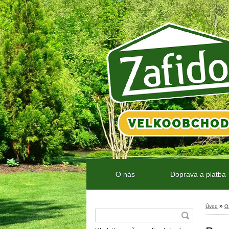
O nás
Doprava a platba
»
Úvod
O