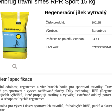
enbrug travní směs RPR Sport 15 kg
Regenerační jílek vytrvalý
Číslo produktu:
10013B
Výrobce:
Barenbrug
Počet ks na paletě / v kartonu:
34 / 1
EAN kód:
8712238995141
etní specifikace
ní odolnost, regenerace a více hracích hodin pro sportovní trávníky. Tr
ně pro sportovní a vysoce zatěžované plochy. Díky technologii RPR (Regener
ujících výběžků, které propojují rostliny a vytvářejí extrémně odolný poros
í a schopností rychlé regenerace.
 volba pro výsev i dosev sportovních trávníků, fotbalových hřišť, parků a okra
raci.